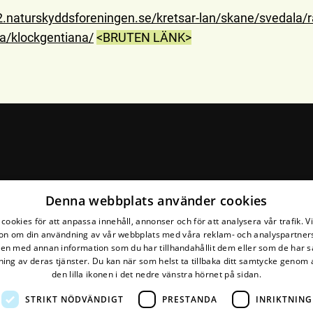
.naturskyddsforeningen.se/kretsar-lan/skane/svedala/rar
ra/klockgentiana/
<BRUTEN LÄNK>
Denna webbplats använder cookies
Följ din krets (facebook
cookies för att anpassa innehåll, annonser och för att analysera vår trafik. V
on om din användning av vår webbplats med våra reklam- och analyspartner
n med annan information som du har tillhandahållit dem eller som de har s
ing av deras tjänster. Du kan när som helst ta tillbaka ditt samtycke genom a
den lilla ikonen i det nedre vänstra hörnet på sidan.
STRIKT NÖDVÄNDIGT
PRESTANDA
INRIKTNING