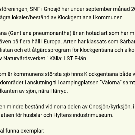
föreningen, SNF i Gnosjö har under september månad 
några lokaler/bestånd av Klockgentiana i kommunen.
ana (Gentiana pneumonanthe) är en hotad art som har mi
ven på flera håll i Europa. Arten har klassats som Sårba
listan och ett åtgärdsprogram för klockgentiana och alko
 Naturvårdsverket.” Källa: LST F-län.
om är kommunens största sjö finns Klockgentiana både v
ndområdet i anslutning till campingplatsen ”Välorna” samt
dkanten av sjön, nära Härryd.
en mindre bestånd vid norra delen av Gnosjön/kyrksjön, i n
latsen för husbilar och Hyltens industrimuseum.
tal funna exemplar: