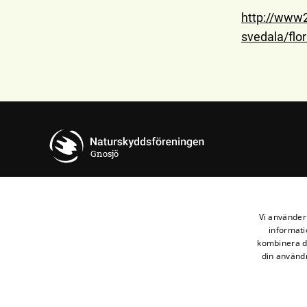
http://www2
svedala/flo
Gnosjö
Kontakta oss
Vi använder 
informati
Naturskyddsföreningen i Gnosjö
kombinera de
Maila oss
din användn