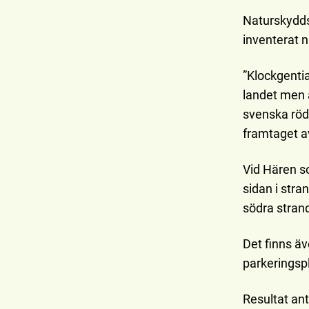
Naturskydds
inventerat 
”Klockgenti
landet men ä
svenska röd
framtaget av
Vid Hären s
sidan i stra
södra stran
Det finns äv
parkeringsp
Resultat an