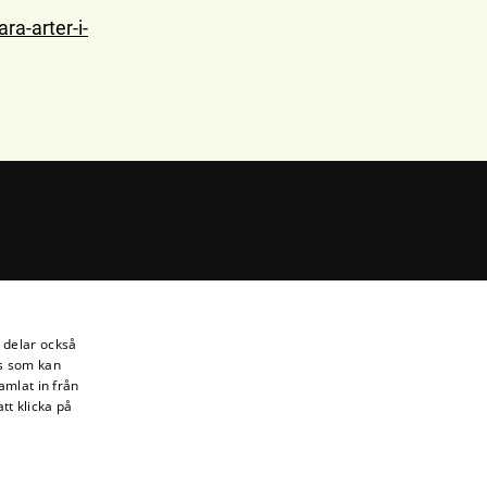
a-arter-i-
sida och facebookgrupp)
i delar också
s som kan
amlat in från
tt klicka på