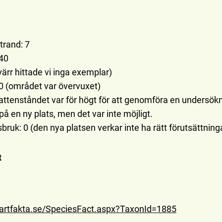
trand: 7
 40
yvärr hittade vi inga exemplar)
 0 (området var övervuxet)
attenståndet var för högt för att genomföra en undersökn
på en ny plats, men det var inte möjligt.
bruk: 0 (den nya platsen verkar inte ha rätt förutsättning
t
artfakta.se/SpeciesFact.aspx?TaxonId=1885