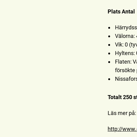
Plats Antal
Härrydss
Välorna:
Vik: 0 (t
Hyltens:
Flaten: V
försökte 
Nissafors
Totalt 250 s
Läs mer på:
http://www.